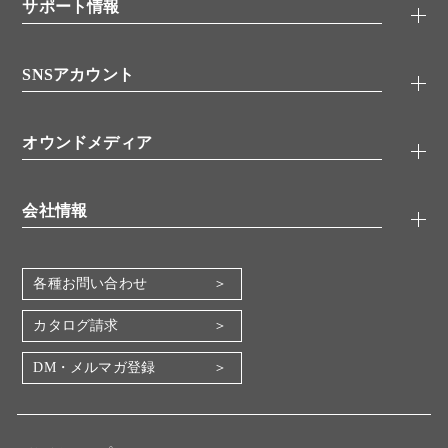
シグナル伝達
サポート情報
代理店
糖類／レクチン
技術情報
細胞培養／細胞工学
SNSアカウント
アプリケーションノート
分子生物
FAQ
抗体アッセイ
Twitter
書類ダウンロード
オウンドメディア
バイオメディカル(環境・食品)
YouTube
受託サービス
Lab.First
創薬研究ツール
会社情報
機器・消耗品
コスモ・バイオ 自社ラボ
企業情報
各種お問い合わせ
会社概要
地図・アクセス（本社）
カタログ請求
IR情報
DM・メルマガ登録
電子公告
関係会社
採用情報