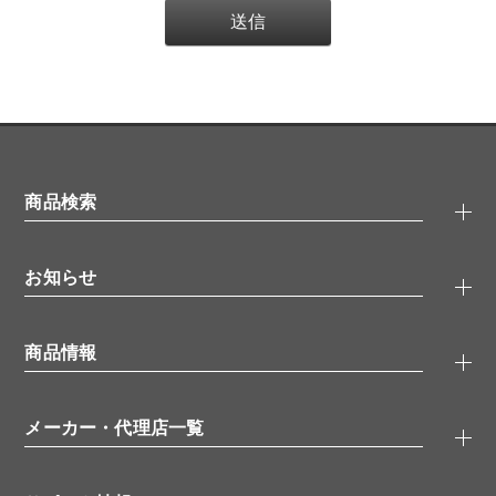
商品検索
抗体検索
お知らせ
タンパク質検索
化合物検索
キャンペーン
ELISA/ELISpot検索
商品情報
無料サンプル
品番検索
モニター募集
特集記事
一般検索
ウェビナー
（オンラインセミナー）
メーカー・代理店一覧
抗体
学会・展示スケジュール
生理活性物質
メーカー