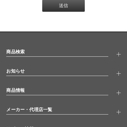
商品検索
抗体検索
お知らせ
タンパク質検索
化合物検索
キャンペーン
ELISA/ELISpot検索
商品情報
無料サンプル
品番検索
モニター募集
特集記事
一般検索
ウェビナー
（オンラインセミナー）
メーカー・代理店一覧
抗体
学会・展示スケジュール
生理活性物質
メーカー