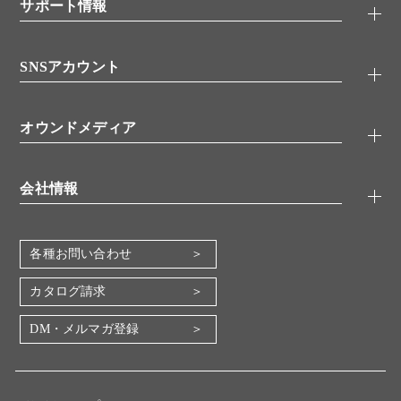
シグナル伝達
サポート情報
代理店
糖類／レクチン
技術情報
細胞培養／細胞工学
SNSアカウント
アプリケーションノート
分子生物
FAQ
抗体アッセイ
Twitter
書類ダウンロード
オウンドメディア
バイオメディカル(環境・食品)
YouTube
受託サービス
Lab.First
創薬研究ツール
会社情報
機器・消耗品
コスモ・バイオ 自社ラボ
企業情報
各種お問い合わせ
会社概要
地図・アクセス（本社）
カタログ請求
IR情報
DM・メルマガ登録
電子公告
関係会社
採用情報