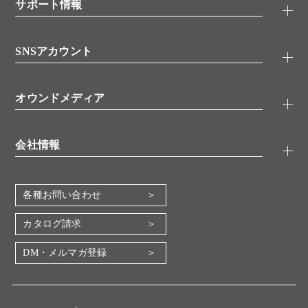
シグナル伝達
サポート情報
代理店
糖類／レクチン
技術情報
細胞培養／細胞工学
SNSアカウント
アプリケーションノート
分子生物
FAQ
抗体アッセイ
Twitter
書類ダウンロード
オウンドメディア
バイオメディカル(環境・食品)
YouTube
受託サービス
Lab.First
創薬研究ツール
会社情報
機器・消耗品
コスモ・バイオ 自社ラボ
企業情報
各種お問い合わせ
会社概要
地図・アクセス（本社）
カタログ請求
IR情報
DM・メルマガ登録
電子公告
関係会社
採用情報