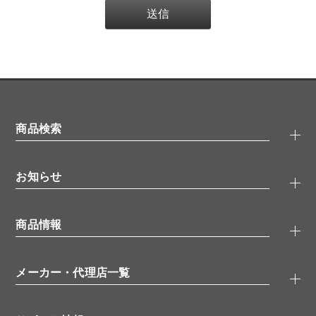
商品検索
抗体検索
お知らせ
タンパク質検索
化合物検索
キャンペーン
ELISA/ELISpot検索
商品情報
無料サンプル
品番検索
モニター募集
特集記事
一般検索
ウェビナー
（オンラインセミナー）
メーカー・代理店一覧
抗体
学会・展示スケジュール
生理活性物質
メーカー