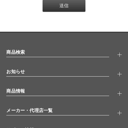
商品検索
抗体検索
お知らせ
タンパク質検索
化合物検索
キャンペーン
ELISA/ELISpot検索
商品情報
無料サンプル
品番検索
モニター募集
特集記事
一般検索
ウェビナー
（オンラインセミナー）
メーカー・代理店一覧
抗体
学会・展示スケジュール
生理活性物質
メーカー