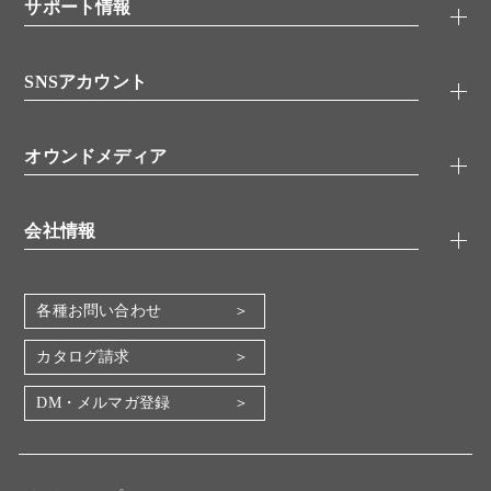
シグナル伝達
サポート情報
代理店
糖類／レクチン
技術情報
細胞培養／細胞工学
SNSアカウント
アプリケーションノート
分子生物
FAQ
抗体アッセイ
Twitter
書類ダウンロード
オウンドメディア
バイオメディカル(環境・食品)
YouTube
受託サービス
Lab.First
創薬研究ツール
会社情報
機器・消耗品
コスモ・バイオ 自社ラボ
企業情報
各種お問い合わせ
会社概要
地図・アクセス（本社）
カタログ請求
IR情報
DM・メルマガ登録
電子公告
関係会社
採用情報