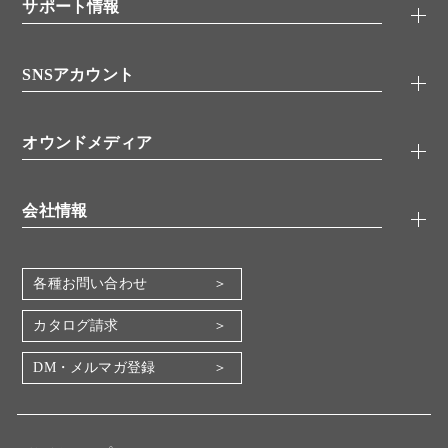
シグナル伝達
サポート情報
代理店
糖類／レクチン
技術情報
細胞培養／細胞工学
SNSアカウント
アプリケーションノート
分子生物
FAQ
抗体アッセイ
Twitter
書類ダウンロード
オウンドメディア
バイオメディカル(環境・食品)
YouTube
受託サービス
Lab.First
創薬研究ツール
会社情報
機器・消耗品
コスモ・バイオ 自社ラボ
企業情報
各種お問い合わせ
会社概要
地図・アクセス（本社）
カタログ請求
IR情報
DM・メルマガ登録
電子公告
関係会社
採用情報