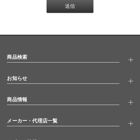
商品検索
抗体検索
お知らせ
タンパク質検索
化合物検索
キャンペーン
ELISA/ELISpot検索
商品情報
無料サンプル
品番検索
モニター募集
特集記事
一般検索
ウェビナー
（オンラインセミナー）
メーカー・代理店一覧
抗体
学会・展示スケジュール
生理活性物質
メーカー