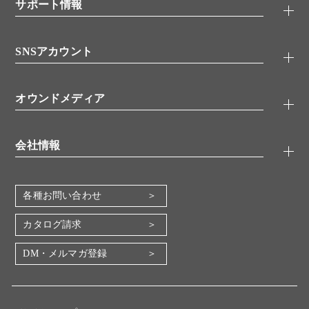
シグナル伝達
サポート情報
代理店
糖類／レクチン
技術情報
細胞培養／細胞工学
SNSアカウント
アプリケーションノート
分子生物
FAQ
抗体アッセイ
Twitter
書類ダウンロード
オウンドメディア
バイオメディカル(環境・食品)
YouTube
受託サービス
Lab.First
創薬研究ツール
会社情報
機器・消耗品
コスモ・バイオ 自社ラボ
企業情報
各種お問い合わせ
会社概要
地図・アクセス（本社）
カタログ請求
IR情報
DM・メルマガ登録
電子公告
関係会社
採用情報