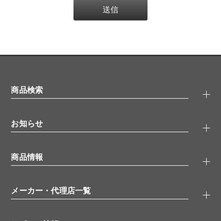
商品検索
抗体検索
お知らせ
タンパク質検索
化合物検索
キャンペーン
ELISA/ELISpot検索
商品情報
無料サンプル
品番検索
モニター募集
特集記事
一般検索
ウェビナー
（オンラインセミナー）
メーカー・代理店一覧
抗体
学会・展示スケジュール
生理活性物質
メーカー