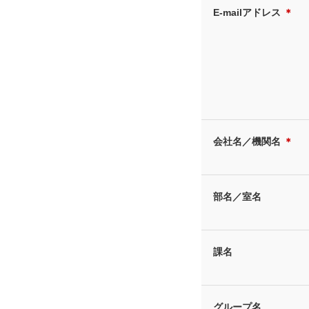
E-mailアドレス
＊
会社名／機関名
＊
部名／室名
課名
グループ名