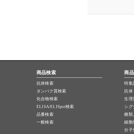
商品検索
商品
抗体検索
特集
タンパク質検索
抗体
化合物検索
生理
ELISA/ELISpot検索
シグ
品番検索
糖類
一般検索
細胞
分子