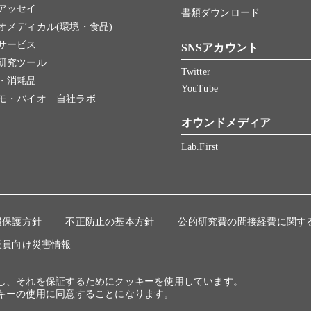
アッセイ
書類ダウンロード
オメディカル(環境・食品)
サービス
SNSアカウント
研究ツール
Twitter
・消耗品
YouTube
モ・バイオ 自社ラボ
オウンドメディア
Lab.First
報保護方針
不正防止の基本方針
公的研究費の間接経費に関す
業員向け災害情報
にし、それを保証するためにクッキーを使用しています。
キーの使用に同意することになります。