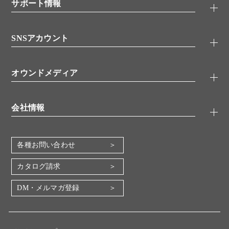
シグナル伝達
サポート情報
代理店
糖類／レクチン
技術情報
細胞培養／細胞工学
SNSアカウント
アプリケーションノート
分子生物
FAQ
抗体アッセイ
Twitter
書類ダウンロード
オウンドメディア
バイオメディカル(環境・食品)
YouTube
受託サービス
Lab.First
創薬研究ツール
会社情報
機器・消耗品
コスモ・バイオ 自社ラボ
企業情報
各種お問い合わせ
会社概要
地図・アクセス（本社）
カタログ請求
IR情報
DM・メルマガ登録
電子公告
関係会社
採用情報