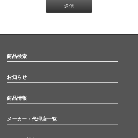
商品検索
抗体検索
お知らせ
タンパク質検索
化合物検索
キャンペーン
ELISA/ELISpot検索
商品情報
無料サンプル
品番検索
モニター募集
特集記事
一般検索
ウェビナー
（オンラインセミナー）
メーカー・代理店一覧
抗体
学会・展示スケジュール
生理活性物質
メーカー