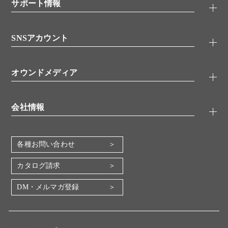
シグナル伝達
サポート情報
代理店
糖類／レクチン
技術情報
細胞培養／細胞工学
SNSアカウント
アプリケーションノート
分子生物
FAQ
抗体アッセイ
Twitter
書類ダウンロード
オウンドメディア
バイオメディカル(環境・食品)
YouTube
受託サービス
Lab.First
創薬研究ツール
会社情報
機器・消耗品
コスモ・バイオ 自社ラボ
企業情報
各種お問い合わせ
会社概要
地図・アクセス（本社）
カタログ請求
IR情報
DM・メルマガ登録
電子公告
関係会社
採用情報