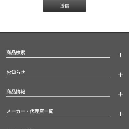
商品検索
抗体検索
お知らせ
タンパク質検索
化合物検索
キャンペーン
ELISA/ELISpot検索
商品情報
無料サンプル
品番検索
モニター募集
特集記事
一般検索
ウェビナー
（オンラインセミナー）
メーカー・代理店一覧
抗体
学会・展示スケジュール
生理活性物質
メーカー