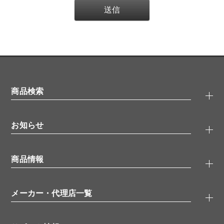
商品検索
抗体検索
お知らせ
タンパク質検索
化合物検索
キャンペーン
ELISA/ELISpot検索
商品情報
無料サンプル
品番検索
モニター募集
特集記事
一般検索
ウェビナー
（オンラインセミナー）
メーカー・代理店一覧
抗体
学会・展示スケジュール
生理活性物質
メーカー