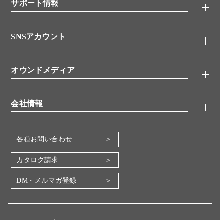
シグナル伝達
サポート情報
代理店
糖類／レクチン
技術情報
細胞培養／細胞工学
SNSアカウント
アプリケーションノート
分子生物
FAQ
抗体アッセイ
Twitter
書類ダウンロード
オウンドメディア
バイオメディカル(環境・食品)
YouTube
受託サービス
Lab.First
創薬研究ツール
会社情報
機器・消耗品
コスモ・バイオ 自社ラボ
企業情報
各種お問い合わせ
会社概要
地図・アクセス（本社）
カタログ請求
IR情報
DM・メルマガ登録
電子公告
関係会社
採用情報