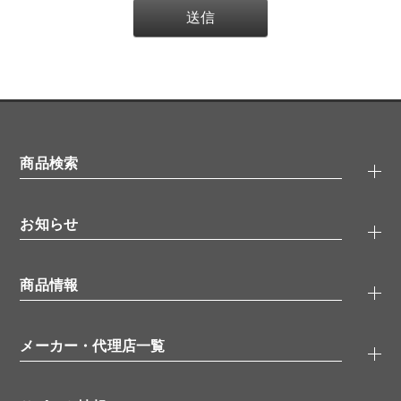
商品検索
抗体検索
お知らせ
タンパク質検索
化合物検索
キャンペーン
ELISA/ELISpot検索
商品情報
無料サンプル
品番検索
モニター募集
特集記事
一般検索
ウェビナー
（オンラインセミナー）
メーカー・代理店一覧
抗体
学会・展示スケジュール
生理活性物質
メーカー