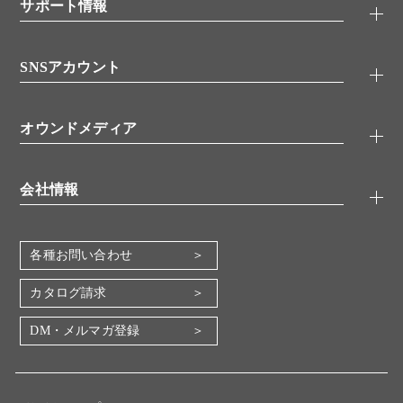
シグナル伝達
サポート情報
代理店
糖類／レクチン
技術情報
細胞培養／細胞工学
SNSアカウント
アプリケーションノート
分子生物
FAQ
抗体アッセイ
Twitter
書類ダウンロード
オウンドメディア
バイオメディカル(環境・食品)
YouTube
受託サービス
Lab.First
創薬研究ツール
会社情報
機器・消耗品
コスモ・バイオ 自社ラボ
企業情報
各種お問い合わせ
会社概要
地図・アクセス（本社）
カタログ請求
IR情報
DM・メルマガ登録
電子公告
関係会社
採用情報