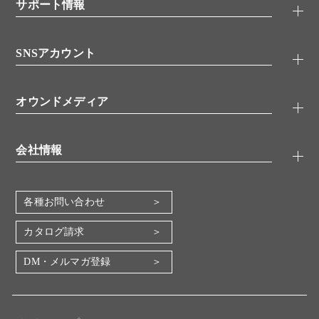
シグナル伝達
サポート情報
代理店
糖類／レクチン
技術情報
細胞培養／細胞工学
SNSアカウント
アプリケーションノート
分子生物
FAQ
抗体アッセイ
Twitter
書類ダウンロード
オウンドメディア
バイオメディカル(環境・食品)
YouTube
受託サービス
Lab.First
創薬研究ツール
会社情報
機器・消耗品
コスモ・バイオ 自社ラボ
企業情報
各種お問い合わせ
会社概要
地図・アクセス（本社）
カタログ請求
IR情報
DM・メルマガ登録
電子公告
関係会社
採用情報