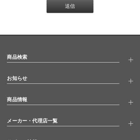
商品検索
抗体検索
お知らせ
タンパク質検索
化合物検索
キャンペーン
ELISA/ELISpot検索
商品情報
無料サンプル
品番検索
モニター募集
特集記事
一般検索
ウェビナー
（オンラインセミナー）
メーカー・代理店一覧
抗体
学会・展示スケジュール
生理活性物質
メーカー