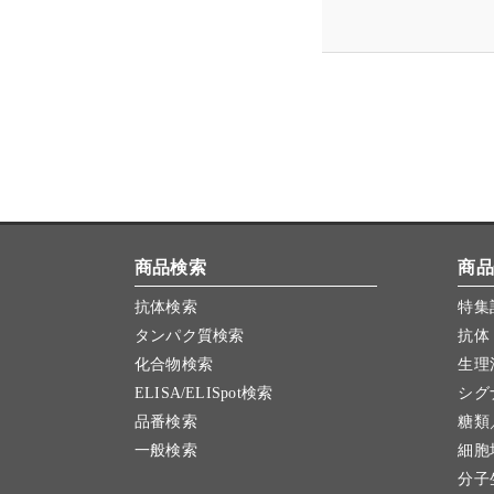
商品検索
商品
抗体検索
特集
タンパク質検索
抗体
化合物検索
生理
ELISA/ELISpot検索
シグ
品番検索
糖類
一般検索
細胞
分子