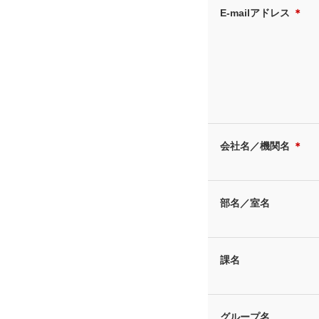
E-mailアドレス
＊
会社名／機関名
＊
部名／室名
課名
グループ名