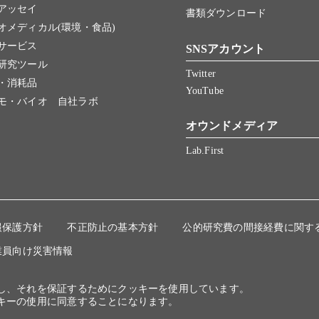
アッセイ
書類ダウンロード
オメディカル(環境・食品)
サービス
SNSアカウント
研究ツール
Twitter
・消耗品
YouTube
モ・バイオ 自社ラボ
オウンドメディア
Lab.First
報保護方針
不正防止の基本方針
公的研究費の間接経費に関す
業員向け災害情報
にし、それを保証するためにクッキーを使用しています。
キーの使用に同意することになります。