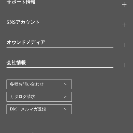
シグナル伝達
サポート情報
代理店
糖類／レクチン
技術情報
細胞培養／細胞工学
SNSアカウント
アプリケーションノート
分子生物
FAQ
抗体アッセイ
Twitter
書類ダウンロード
オウンドメディア
バイオメディカル(環境・食品)
YouTube
受託サービス
Lab.First
創薬研究ツール
会社情報
機器・消耗品
コスモ・バイオ 自社ラボ
企業情報
各種お問い合わせ
会社概要
地図・アクセス（本社）
カタログ請求
IR情報
DM・メルマガ登録
電子公告
関係会社
採用情報