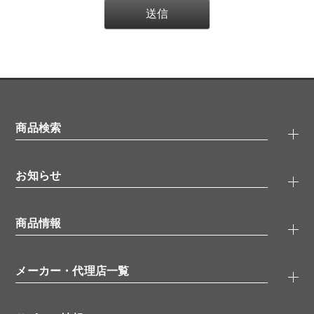
商品検索
抗体検索
お知らせ
タンパク質検索
化合物検索
キャンペーン
ELISA/ELISpot検索
商品情報
無料サンプル
品番検索
モニター募集
特集記事
一般検索
ウェビナー
（オンラインセミナー）
メーカー・代理店一覧
抗体
学会・展示スケジュール
生理活性物質
メーカー