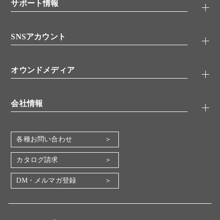
シグナル伝達
サポート情報
代理店
糖類／レクチン
技術情報
細胞培養／細胞工学
SNSアカウント
アプリケーションノート
分子生物
FAQ
抗体アッセイ
Twitter
書類ダウンロード
オウンドメディア
バイオメディカル(環境・食品)
YouTube
受託サービス
Lab.First
創薬研究ツール
会社情報
機器・消耗品
コスモ・バイオ 自社ラボ
企業情報
各種お問い合わせ
会社概要
地図・アクセス（本社）
カタログ請求
IR情報
DM・メルマガ登録
電子公告
関係会社
採用情報