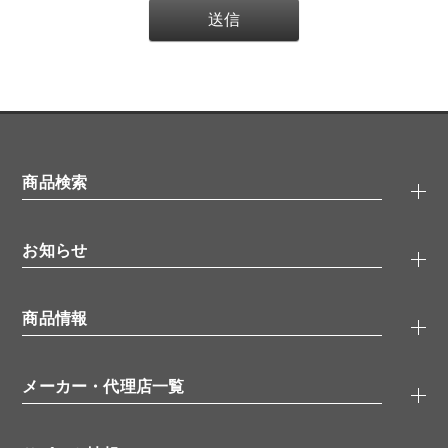
商品検索
抗体検索
お知らせ
タンパク質検索
化合物検索
キャンペーン
ELISA/ELISpot検索
商品情報
無料サンプル
品番検索
モニター募集
特集記事
一般検索
ウェビナー
（オンラインセミナー）
メーカー・代理店一覧
抗体
学会・展示スケジュール
生理活性物質
メーカー