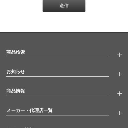
商品検索
抗体検索
お知らせ
タンパク質検索
化合物検索
キャンペーン
ELISA/ELISpot検索
商品情報
無料サンプル
品番検索
モニター募集
特集記事
一般検索
ウェビナー
（オンラインセミナー）
メーカー・代理店一覧
抗体
学会・展示スケジュール
生理活性物質
メーカー