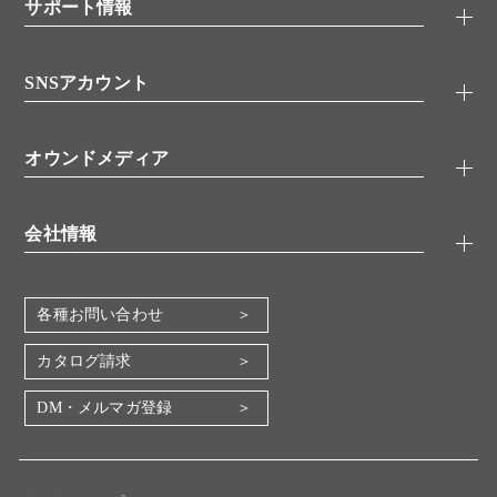
シグナル伝達
サポート情報
代理店
糖類／レクチン
技術情報
細胞培養／細胞工学
SNSアカウント
アプリケーションノート
分子生物
FAQ
抗体アッセイ
Twitter
書類ダウンロード
オウンドメディア
バイオメディカル(環境・食品)
YouTube
受託サービス
Lab.First
創薬研究ツール
会社情報
機器・消耗品
コスモ・バイオ 自社ラボ
企業情報
各種お問い合わせ
会社概要
地図・アクセス（本社）
カタログ請求
IR情報
DM・メルマガ登録
電子公告
関係会社
採用情報