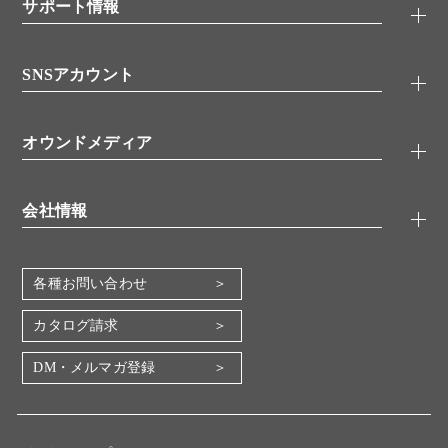
シグナル伝達
サポート情報
代理店
糖類／レクチン
技術情報
細胞培養／細胞工学
SNSアカウント
アプリケーションノート
分子生物
FAQ
抗体アッセイ
Twitter
書類ダウンロード
オウンドメディア
バイオメディカル(環境・食品)
YouTube
受託サービス
Lab.First
創薬研究ツール
会社情報
機器・消耗品
コスモ・バイオ 自社ラボ
企業情報
各種お問い合わせ
会社概要
地図・アクセス（本社）
カタログ請求
IR情報
DM・メルマガ登録
電子公告
関係会社
採用情報