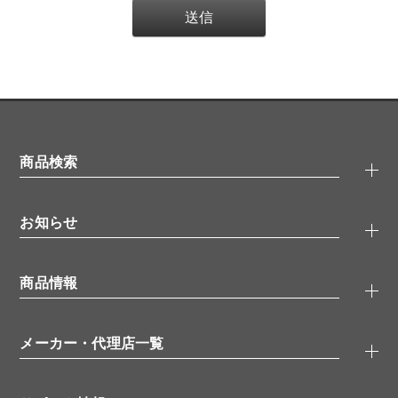
商品検索
抗体検索
お知らせ
タンパク質検索
化合物検索
キャンペーン
ELISA/ELISpot検索
商品情報
無料サンプル
品番検索
モニター募集
特集記事
一般検索
ウェビナー
（オンラインセミナー）
メーカー・代理店一覧
抗体
学会・展示スケジュール
生理活性物質
メーカー