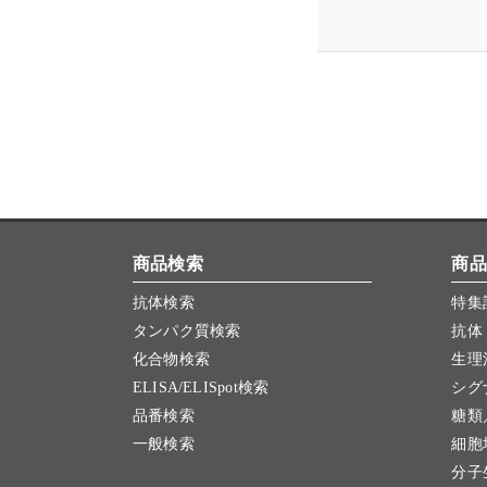
商品検索
商品
抗体検索
特集
タンパク質検索
抗体
化合物検索
生理
ELISA/ELISpot検索
シグ
品番検索
糖類
一般検索
細胞
分子