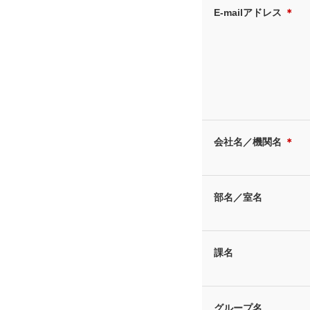
E-mailアドレス
＊
会社名／機関名
＊
部名／室名
課名
グループ名