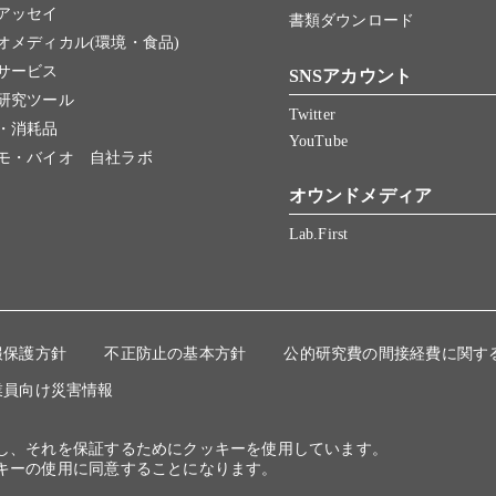
アッセイ
書類ダウンロード
オメディカル(環境・食品)
サービス
SNSアカウント
研究ツール
Twitter
・消耗品
YouTube
モ・バイオ 自社ラボ
オウンドメディア
Lab.First
報保護方針
不正防止の基本方針
公的研究費の間接経費に関す
業員向け災害情報
にし、それを保証するためにクッキーを使用しています。
キーの使用に同意することになります。