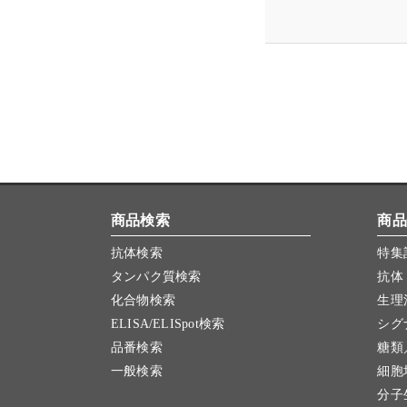
商品検索
商品
抗体検索
特集
タンパク質検索
抗体
化合物検索
生理
ELISA/ELISpot検索
シグ
品番検索
糖類
一般検索
細胞
分子