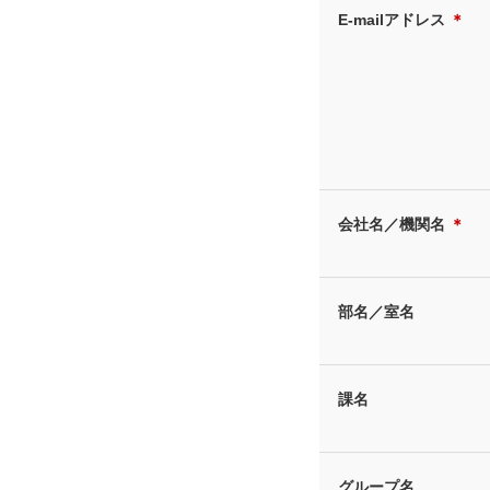
E-mailアドレス
＊
会社名／機関名
＊
部名／室名
課名
グループ名