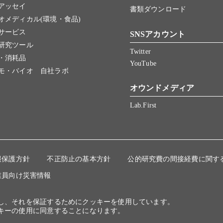
アッセイ
書類ダウンロード
オメディカル(環境・食品)
サービス
SNSアカウント
研究ツール
Twitter
・消耗品
YouTube
モ・バイオ 自社ラボ
オウンドメディア
Lab.First
報保護方針
不正防止の基本方針
公的研究費の間接経費に関す
業員向け災害情報
にし、それを保証するためにクッキーを使用しています。
キーの使用に同意することになります。