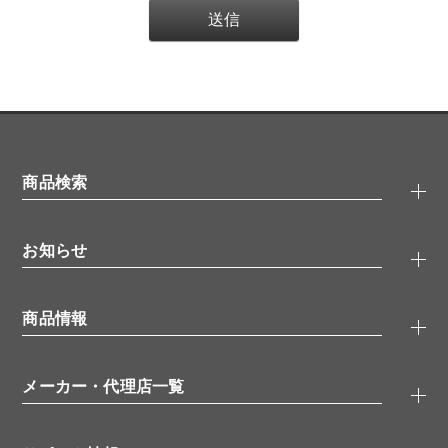
商品検索
抗体検索
お知らせ
タンパク質検索
化合物検索
キャンペーン
ELISA/ELISpot検索
商品情報
無料サンプル
品番検索
モニター募集
特集記事
一般検索
ウェビナー
（オンラインセミナー）
メーカー・代理店一覧
抗体
学会・展示スケジュール
生理活性物質
メーカー