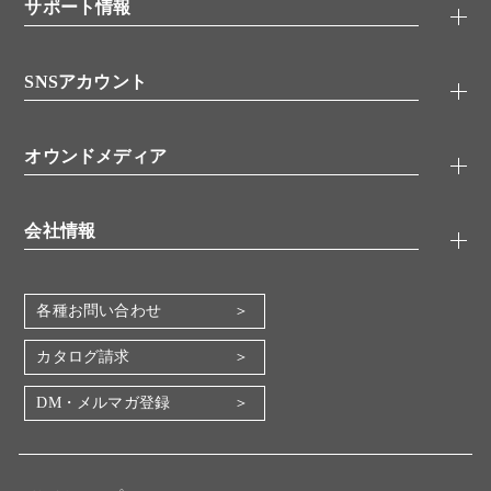
シグナル伝達
サポート情報
代理店
糖類／レクチン
技術情報
細胞培養／細胞工学
SNSアカウント
アプリケーションノート
分子生物
FAQ
抗体アッセイ
Twitter
書類ダウンロード
オウンドメディア
バイオメディカル(環境・食品)
YouTube
受託サービス
Lab.First
創薬研究ツール
会社情報
機器・消耗品
コスモ・バイオ 自社ラボ
企業情報
各種お問い合わせ
会社概要
地図・アクセス（本社）
カタログ請求
IR情報
DM・メルマガ登録
電子公告
関係会社
採用情報