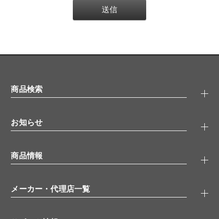
商品検索
抗体検索
お知らせ
タンパク質検索
化合物検索
キャンペーン
ELISA/ELISpot検索
商品情報
無料サンプル
品番検索
モニター募集
特集記事
一般検索
ウェビナー
（オンラインセミナー）
メーカー・代理店一覧
抗体
学会・展示スケジュール
生理活性物質
メーカー