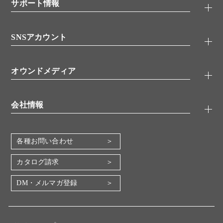
シグナル伝達
サポート情報
代理店
糖類／レクチン
技術情報
細胞培養／細胞工学
SNSアカウント
アプリケーションノート
分子生物
FAQ
抗体アッセイ
Twitter
書類ダウンロード
オウンドメディア
バイオメディカル(環境・食品)
YouTube
受託サービス
Lab.First
創薬研究ツール
会社情報
機器・消耗品
コスモ・バイオ 自社ラボ
企業情報
各種お問い合わせ
会社概要
地図・アクセス（本社）
カタログ請求
IR情報
DM・メルマガ登録
電子公告
関係会社
採用情報