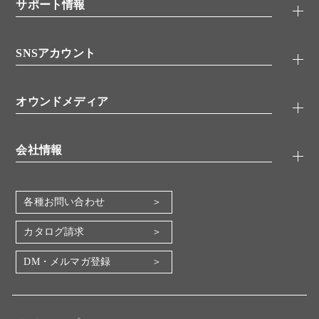
シグナル伝達
サポート情報
代理店
糖類／レクチン
技術情報
細胞培養／細胞工学
SNSアカウント
アプリケーションノート
分子生物
FAQ
抗体アッセイ
Twitter
書類ダウンロード
オウンドメディア
バイオメディカル(環境・食品)
YouTube
受託サービス
Lab.First
創薬研究ツール
会社情報
機器・消耗品
コスモ・バイオ 自社ラボ
企業情報
各種お問い合わせ
会社概要
地図・アクセス（本社）
カタログ請求
IR情報
DM・メルマガ登録
電子公告
関係会社
採用情報