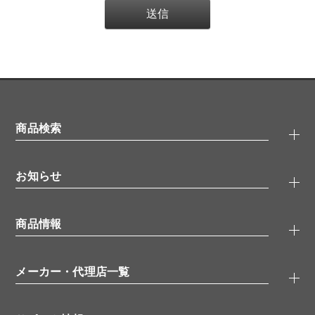
商品検索
抗体検索
お知らせ
タンパク質検索
化合物検索
キャンペーン
ELISA/ELISpot検索
商品情報
無料サンプル
品番検索
モニター募集
特集記事
一般検索
ウェビナー
（オンラインセミナー）
メーカー・代理店一覧
抗体
学会・展示スケジュール
生理活性物質
メーカー