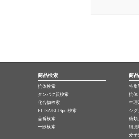
商品検索
商品
抗体検索
特集
タンパク質検索
抗体
化合物検索
生理
ELISA/ELISpot検索
シグ
品番検索
糖類
一般検索
細胞
分子