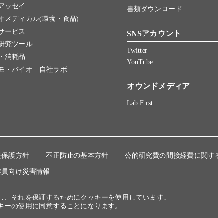
アッセイ
書類ダウンロード
オメディカル(環境・食品)
サービス
SNSアカウント
研究ツール
Twitter
・消耗品
YouTube
モ・バイオ 自社ラボ
オウンドメディア
Lab.First
報保護方針
不正防止の基本方針
公的研究費の間接経費に関す
業員向け災害情報
にし、それを保証するためにクッキーを使用しています。
キーの使用に同意することになります。