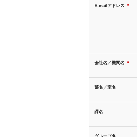
E-mailアドレス
＊
会社名／機関名
＊
部名／室名
課名
グループ名