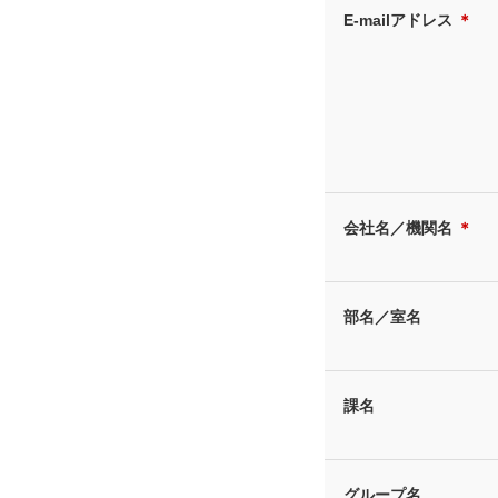
E-mailアドレス
＊
会社名／機関名
＊
部名／室名
課名
グループ名