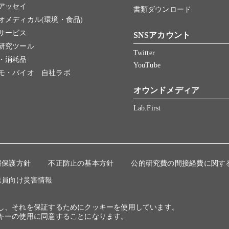
アッセイ
書類ダウンロード
オメディカル(環境・食品)
サービス
SNSアカウント
研究ツール
Twitter
・消耗品
YouTube
モ・バイオ 自社ラボ
オウンドメディア
Lab.First
報保護方針
不正防止の基本方針
公的研究費の間接経費に関す
業員向け災害情報
にし、それを保証するためにクッキーを使用しています。
キーの使用に同意することになります。