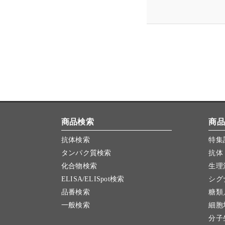
商品検索
商品
抗体検索
特集
タンパク質検索
抗体
化合物検索
生理
ELISA/ELISpot検索
シグ
品番検索
糖類
一般検索
細胞
分子