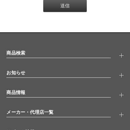
商品検索
抗体検索
お知らせ
タンパク質検索
化合物検索
キャンペーン
ELISA/ELISpot検索
商品情報
無料サンプル
品番検索
モニター募集
特集記事
一般検索
ウェビナー
（オンラインセミナー）
メーカー・代理店一覧
抗体
学会・展示スケジュール
生理活性物質
メーカー