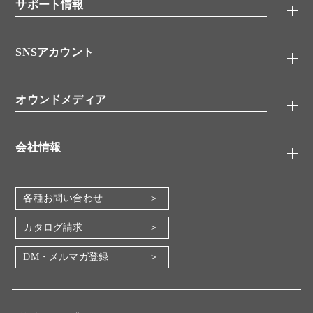
シグナル伝達
サポート情報
代理店
糖類／レクチン
技術情報
細胞培養／細胞工学
SNSアカウント
アプリケーションノート
分子生物
FAQ
抗体アッセイ
Twitter
書類ダウンロード
オウンドメディア
バイオメディカル(環境・食品)
YouTube
受託サービス
Lab.First
創薬研究ツール
会社情報
機器・消耗品
コスモ・バイオ 自社ラボ
企業情報
各種お問い合わせ
会社概要
地図・アクセス（本社）
カタログ請求
IR情報
DM・メルマガ登録
電子公告
関係会社
採用情報