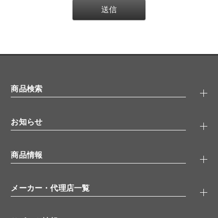
商品検索
抗体検索
お知らせ
タンパク質検索
化合物検索
キャンペーン
ELISA/ELISpot検索
商品情報
無料サンプル
品番検索
モニター募集
特集記事
一般検索
ウェビナー
（オンラインセミナー）
メーカー・代理店一覧
抗体
学会・展示スケジュール
生理活性物質
メーカー