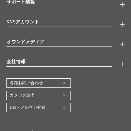
シグナル伝達
サポート情報
代理店
糖類／レクチン
技術情報
細胞培養／細胞工学
SNSアカウント
アプリケーションノート
分子生物
FAQ
抗体アッセイ
Twitter
書類ダウンロード
オウンドメディア
バイオメディカル(環境・食品)
YouTube
受託サービス
Lab.First
創薬研究ツール
会社情報
機器・消耗品
コスモ・バイオ 自社ラボ
企業情報
各種お問い合わせ
会社概要
地図・アクセス（本社）
カタログ請求
IR情報
DM・メルマガ登録
電子公告
関係会社
採用情報