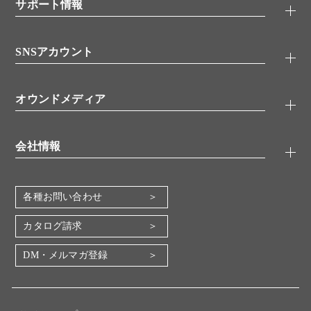
シグナル伝達
サポート情報
代理店
糖類／レクチン
技術情報
細胞培養／細胞工学
SNSアカウント
アプリケーションノート
分子生物
FAQ
抗体アッセイ
Twitter
書類ダウンロード
オウンドメディア
バイオメディカル(環境・食品)
YouTube
受託サービス
Lab.First
創薬研究ツール
会社情報
機器・消耗品
コスモ・バイオ 自社ラボ
企業情報
各種お問い合わせ
会社概要
地図・アクセス（本社）
カタログ請求
IR情報
DM・メルマガ登録
電子公告
関係会社
採用情報