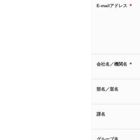
E-mailアドレス
＊
会社名／機関名
＊
部名／室名
課名
グループ名