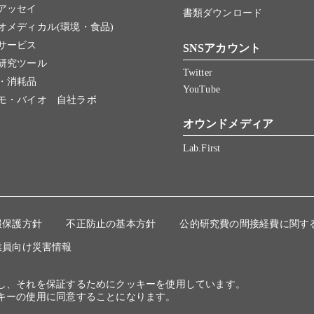
アッセイ
書類ダウンロード
オメディカル(環境・食品)
サービス
SNSアカウント
研究ツール
Twitter
・消耗品
YouTube
モ・バイオ 自社ラボ
オウンドメディア
Lab.First
報保護方針
不正防止の基本方針
公的研究費の間接経費に関す
業員向け災害情報
にし、それを保証するためにクッキーを使用しています。
キーの使用に同意することになります。