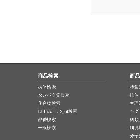
商品検索
商品
抗体検索
特集
タンパク質検索
抗体
化合物検索
生理
ELISA/ELISpot検索
シグ
品番検索
糖類
一般検索
細胞
分子