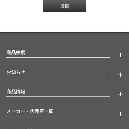
商品検索
抗体検索
お知らせ
タンパク質検索
化合物検索
キャンペーン
ELISA/ELISpot検索
商品情報
無料サンプル
品番検索
モニター募集
特集記事
一般検索
ウェビナー
（オンラインセミナー）
メーカー・代理店一覧
抗体
学会・展示スケジュール
生理活性物質
メーカー