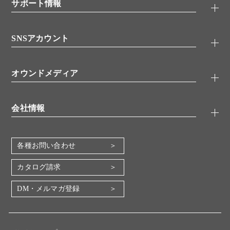
シグナル伝達
サポート情報
代理店
糖類／レクチン
技術情報
細胞培養／細胞工学
SNSアカウント
アプリケーションノート
分子生物
FAQ
抗体アッセイ
Twitter
書類ダウンロード
オウンドメディア
バイオメディカル(環境・食品)
YouTube
受託サービス
Lab.First
創薬研究ツール
会社情報
機器・消耗品
コスモ・バイオ 自社ラボ
企業情報
各種お問い合わせ
会社概要
地図・アクセス（本社）
カタログ請求
IR情報
DM・メルマガ登録
電子公告
関係会社
採用情報