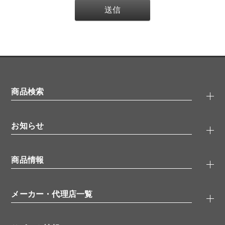
商品検索
抗体検索
お知らせ
タンパク質検索
化合物検索
キャンペーン
ELISA/ELISpot検索
商品情報
無料サンプル
品番検索
モニター募集
特集記事
一般検索
ウェビナー
（オンラインセミナー）
メーカー・代理店一覧
抗体
学会・展示スケジュール
生理活性物質
メーカー