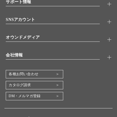
シグナル伝達
サポート情報
代理店
糖類／レクチン
技術情報
細胞培養／細胞工学
SNSアカウント
アプリケーションノート
分子生物
FAQ
抗体アッセイ
Twitter
書類ダウンロード
オウンドメディア
バイオメディカル(環境・食品)
YouTube
受託サービス
Lab.First
創薬研究ツール
会社情報
機器・消耗品
コスモ・バイオ 自社ラボ
企業情報
各種お問い合わせ
会社概要
地図・アクセス（本社）
カタログ請求
IR情報
DM・メルマガ登録
電子公告
関係会社
採用情報