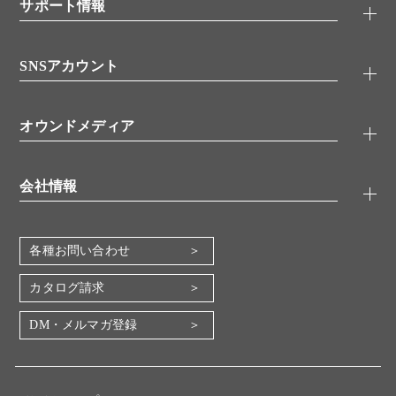
シグナル伝達
サポート情報
代理店
糖類／レクチン
技術情報
細胞培養／細胞工学
SNSアカウント
アプリケーションノート
分子生物
FAQ
抗体アッセイ
Twitter
書類ダウンロード
オウンドメディア
バイオメディカル(環境・食品)
YouTube
受託サービス
Lab.First
創薬研究ツール
会社情報
機器・消耗品
コスモ・バイオ 自社ラボ
企業情報
各種お問い合わせ
会社概要
地図・アクセス（本社）
カタログ請求
IR情報
DM・メルマガ登録
電子公告
関係会社
採用情報