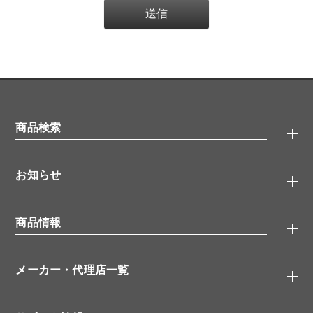
商品検索
抗体検索
お知らせ
タンパク質検索
化合物検索
キャンペーン
ELISA/ELISpot検索
商品情報
無料サンプル
品番検索
モニター募集
特集記事
一般検索
ウェビナー
（オンラインセミナー）
メーカー・代理店一覧
抗体
学会・展示スケジュール
生理活性物質
メーカー