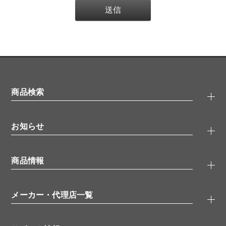
商品検索
抗体検索
お知らせ
タンパク質検索
化合物検索
キャンペーン
ELISA/ELISpot検索
商品情報
無料サンプル
品番検索
モニター募集
特集記事
一般検索
ウェビナー
（オンラインセミナー）
メーカー・代理店一覧
抗体
学会・展示スケジュール
生理活性物質
メーカー