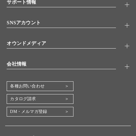
シグナル伝達
サポート情報
代理店
糖類／レクチン
技術情報
細胞培養／細胞工学
SNSアカウント
アプリケーションノート
分子生物
FAQ
抗体アッセイ
Twitter
書類ダウンロード
オウンドメディア
バイオメディカル(環境・食品)
YouTube
受託サービス
Lab.First
創薬研究ツール
会社情報
機器・消耗品
コスモ・バイオ 自社ラボ
企業情報
各種お問い合わせ
会社概要
地図・アクセス（本社）
カタログ請求
IR情報
DM・メルマガ登録
電子公告
関係会社
採用情報