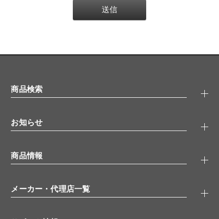
商品検索
抗体検索
お知らせ
タンパク質検索
化合物検索
キャンペーン
ELISA/ELISpot検索
商品情報
無料サンプル
品番検索
モニター募集
特集記事
一般検索
ウェビナー
（オンラインセミナー）
メーカー・代理店一覧
抗体
学会・展示スケジュール
生理活性物質
メーカー