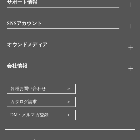
シグナル伝達
サポート情報
代理店
糖類／レクチン
技術情報
細胞培養／細胞工学
SNSアカウント
アプリケーションノート
分子生物
FAQ
抗体アッセイ
Twitter
書類ダウンロード
オウンドメディア
バイオメディカル(環境・食品)
YouTube
受託サービス
Lab.First
創薬研究ツール
会社情報
機器・消耗品
コスモ・バイオ 自社ラボ
企業情報
各種お問い合わせ
会社概要
地図・アクセス（本社）
カタログ請求
IR情報
DM・メルマガ登録
電子公告
関係会社
採用情報