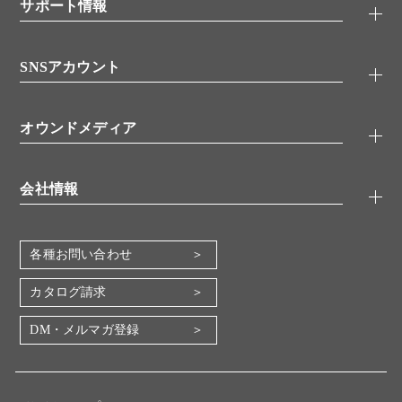
シグナル伝達
サポート情報
代理店
糖類／レクチン
技術情報
細胞培養／細胞工学
SNSアカウント
アプリケーションノート
分子生物
FAQ
抗体アッセイ
Twitter
書類ダウンロード
オウンドメディア
バイオメディカル(環境・食品)
YouTube
受託サービス
Lab.First
創薬研究ツール
会社情報
機器・消耗品
コスモ・バイオ 自社ラボ
企業情報
各種お問い合わせ
会社概要
地図・アクセス（本社）
カタログ請求
IR情報
DM・メルマガ登録
電子公告
関係会社
採用情報