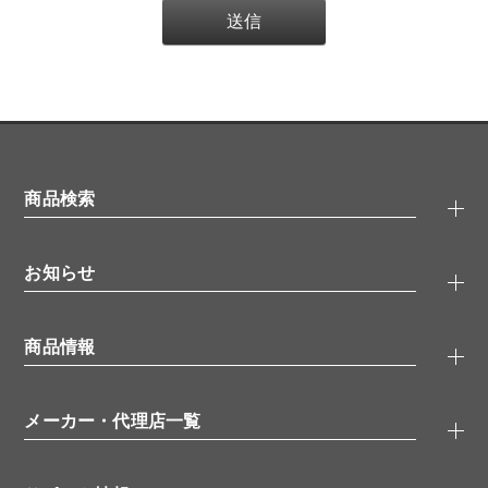
商品検索
抗体検索
お知らせ
タンパク質検索
化合物検索
キャンペーン
ELISA/ELISpot検索
商品情報
無料サンプル
品番検索
モニター募集
特集記事
一般検索
ウェビナー
（オンラインセミナー）
メーカー・代理店一覧
抗体
学会・展示スケジュール
生理活性物質
メーカー