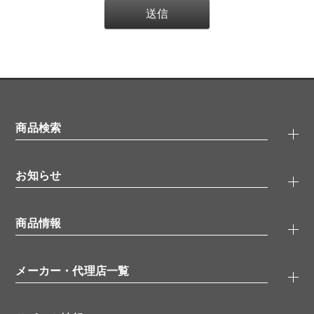
商品検索
抗体検索
お知らせ
タンパク質検索
化合物検索
キャンペーン
ELISA/ELISpot検索
商品情報
無料サンプル
品番検索
モニター募集
特集記事
一般検索
ウェビナー
（オンラインセミナー）
メーカー・代理店一覧
抗体
学会・展示スケジュール
生理活性物質
メーカー