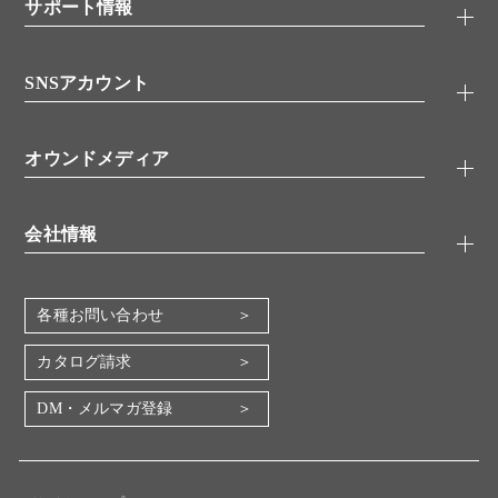
シグナル伝達
サポート情報
代理店
糖類／レクチン
技術情報
細胞培養／細胞工学
SNSアカウント
アプリケーションノート
分子生物
FAQ
抗体アッセイ
Twitter
書類ダウンロード
オウンドメディア
バイオメディカル(環境・食品)
YouTube
受託サービス
Lab.First
創薬研究ツール
会社情報
機器・消耗品
コスモ・バイオ 自社ラボ
企業情報
各種お問い合わせ
会社概要
地図・アクセス（本社）
カタログ請求
IR情報
DM・メルマガ登録
電子公告
関係会社
採用情報