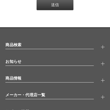
商品検索
抗体検索
お知らせ
タンパク質検索
化合物検索
キャンペーン
ELISA/ELISpot検索
商品情報
無料サンプル
品番検索
モニター募集
特集記事
一般検索
ウェビナー
（オンラインセミナー）
メーカー・代理店一覧
抗体
学会・展示スケジュール
生理活性物質
メーカー