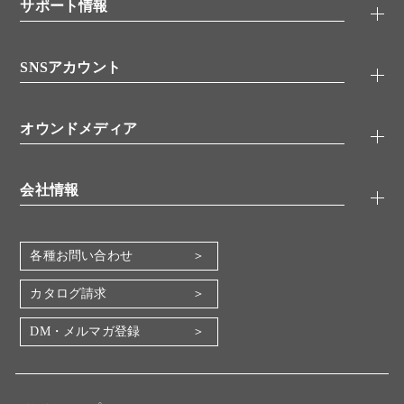
シグナル伝達
サポート情報
代理店
糖類／レクチン
技術情報
細胞培養／細胞工学
SNSアカウント
アプリケーションノート
分子生物
FAQ
抗体アッセイ
Twitter
書類ダウンロード
オウンドメディア
バイオメディカル(環境・食品)
YouTube
受託サービス
Lab.First
創薬研究ツール
会社情報
機器・消耗品
コスモ・バイオ 自社ラボ
企業情報
各種お問い合わせ
会社概要
地図・アクセス（本社）
カタログ請求
IR情報
DM・メルマガ登録
電子公告
関係会社
採用情報