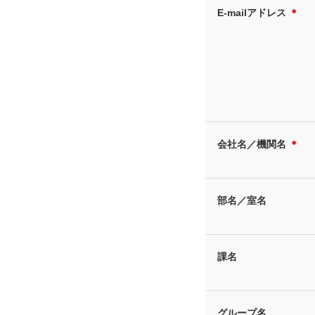
E-mailアドレス
＊
会社名／機関名
＊
部名／室名
課名
グループ名