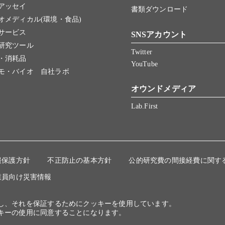
アッセイ
書類ダウンロード
オメディカル(環境・食品)
サービス
SNSアカウント
研究ツール
Twitter
・消耗品
YouTube
モ・バイオ 自社ラボ
オウンドメディア
Lab.First
報保護方針
不正防止の基本方針
公的研究費の間接経費に関す
業員向け災害情報
にし、それを保証するためにクッキーを使用しています。
キーの使用に同意することになります。