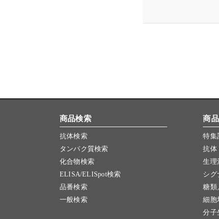
商品検索
商品
抗体検索
特集
タンパク質検索
抗体
化合物検索
生理
ELISA/ELISpot検索
シグ
品番検索
糖類
一般検索
細胞
分子