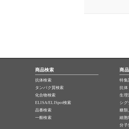
商品検索
商品
抗体検索
特集
タンパク質検索
抗体
化合物検索
生理
ELISA/ELISpot検索
シグ
品番検索
糖類
一般検索
細胞
分子