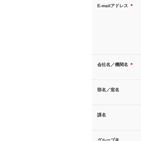
E-mailアドレス
＊
会社名／機関名
＊
部名／室名
課名
グループ名