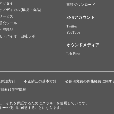
アッセイ
書類ダウンロード
オメディカル(環境・食品)
サービス
SNSアカウント
研究ツール
Twitter
・消耗品
YouTube
モ・バイオ 自社ラボ
オウンドメディア
Lab.First
報保護方針
不正防止の基本方針
公的研究費の間接経費に関す
業員向け災害情報
にし、それを保証するためにクッキーを使用しています。
キーの使用に同意することになります。