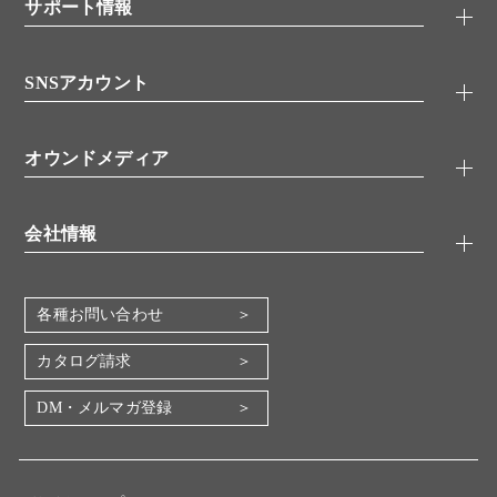
シグナル伝達
サポート情報
代理店
糖類／レクチン
技術情報
細胞培養／細胞工学
SNSアカウント
アプリケーションノート
分子生物
FAQ
抗体アッセイ
Twitter
書類ダウンロード
オウンドメディア
バイオメディカル(環境・食品)
YouTube
受託サービス
Lab.First
創薬研究ツール
会社情報
機器・消耗品
コスモ・バイオ 自社ラボ
企業情報
各種お問い合わせ
会社概要
地図・アクセス（本社）
カタログ請求
IR情報
DM・メルマガ登録
電子公告
関係会社
採用情報