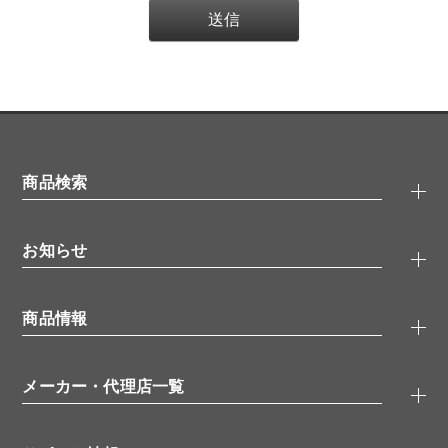
商品検索
抗体検索
お知らせ
タンパク質検索
化合物検索
キャンペーン
ELISA/ELISpot検索
商品情報
無料サンプル
品番検索
モニター募集
特集記事
一般検索
ウェビナー
（オンラインセミナー）
メーカー・代理店一覧
抗体
学会・展示スケジュール
生理活性物質
メーカー