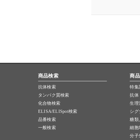
商品検索
商品
抗体検索
特集
タンパク質検索
抗体
化合物検索
生理
ELISA/ELISpot検索
シグ
品番検索
糖類
一般検索
細胞
分子