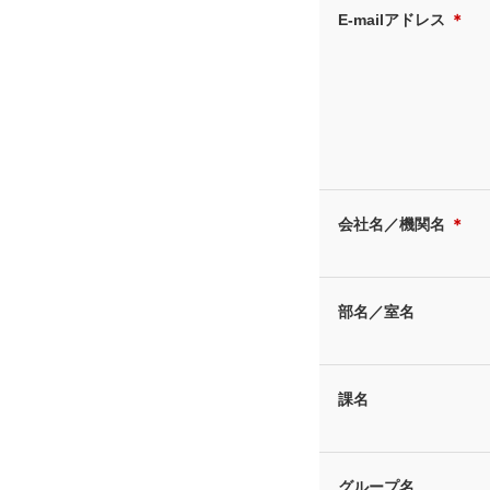
E-mailアドレス
＊
会社名／機関名
＊
部名／室名
課名
グループ名