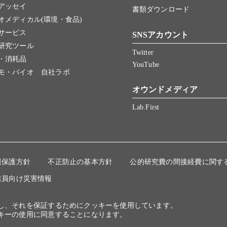
アッセイ
書類ダウンロード
オメディカル(環境・食品)
サービス
SNSアカウント
研究ツール
Twitter
・消耗品
YouTube
モ・バイオ 自社ラボ
オウンドメディア
Lab.First
報保護方針
不正防止の基本方針
公的研究費の間接経費に関す
業員向け災害情報
にし、それを保証するためにクッキーを使用しています。
キーの使用に同意することになります。