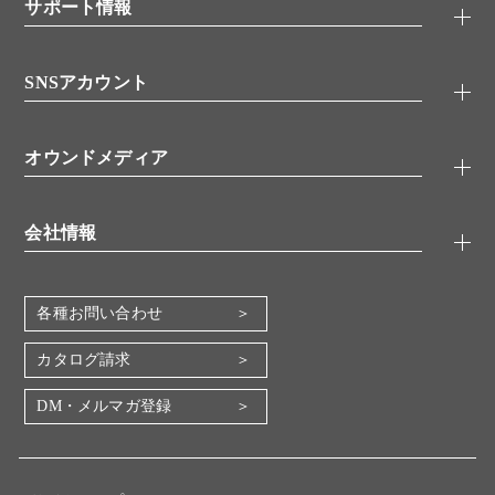
シグナル伝達
サポート情報
代理店
糖類／レクチン
技術情報
細胞培養／細胞工学
SNSアカウント
アプリケーションノート
分子生物
FAQ
抗体アッセイ
Twitter
書類ダウンロード
オウンドメディア
バイオメディカル(環境・食品)
YouTube
受託サービス
Lab.First
創薬研究ツール
会社情報
機器・消耗品
コスモ・バイオ 自社ラボ
企業情報
各種お問い合わせ
会社概要
地図・アクセス（本社）
カタログ請求
IR情報
DM・メルマガ登録
電子公告
関係会社
採用情報