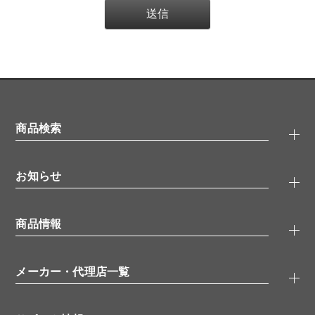
商品検索
抗体検索
お知らせ
タンパク質検索
化合物検索
キャンペーン
ELISA/ELISpot検索
商品情報
無料サンプル
品番検索
モニター募集
特集記事
一般検索
ウェビナー
（オンラインセミナー）
メーカー・代理店一覧
抗体
学会・展示スケジュール
生理活性物質
メーカー