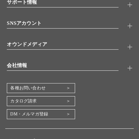
シグナル伝達
サポート情報
代理店
糖類／レクチン
技術情報
細胞培養／細胞工学
SNSアカウント
アプリケーションノート
分子生物
FAQ
抗体アッセイ
Twitter
書類ダウンロード
オウンドメディア
バイオメディカル(環境・食品)
YouTube
受託サービス
Lab.First
創薬研究ツール
会社情報
機器・消耗品
コスモ・バイオ 自社ラボ
企業情報
各種お問い合わせ
会社概要
地図・アクセス（本社）
カタログ請求
IR情報
DM・メルマガ登録
電子公告
関係会社
採用情報