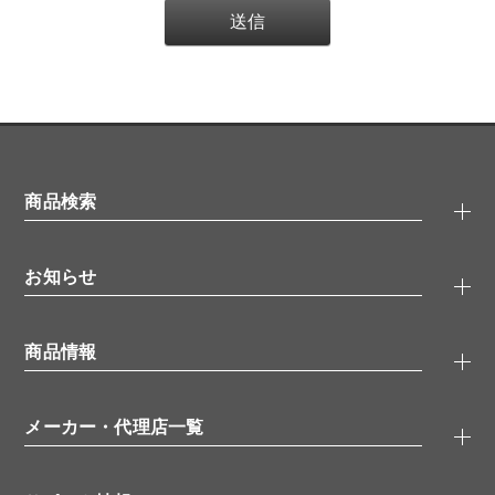
商品検索
抗体検索
お知らせ
タンパク質検索
化合物検索
キャンペーン
ELISA/ELISpot検索
商品情報
無料サンプル
品番検索
モニター募集
特集記事
一般検索
ウェビナー
（オンラインセミナー）
メーカー・代理店一覧
抗体
学会・展示スケジュール
生理活性物質
メーカー