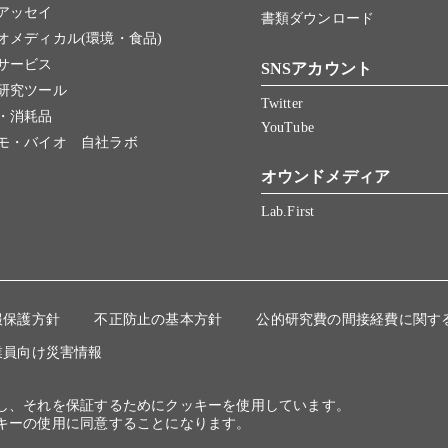
アッセイ
書類ダウンロード
オメディカル(環境・食品)
サービス
SNSアカウント
研究ツール
Twitter
・消耗品
YouTube
モ・バイオ 自社ラボ
オウンドメディア
Lab.First
報保護方針
不正防止の基本方針
公的研究費の間接経費に関す
業員向け災害情報
にし、それを保証するためにクッキーを使用しています。
キーの使用に同意することになります。