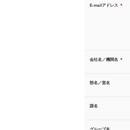
E-mailアドレス
＊
会社名／機関名
＊
部名／室名
課名
グループ名