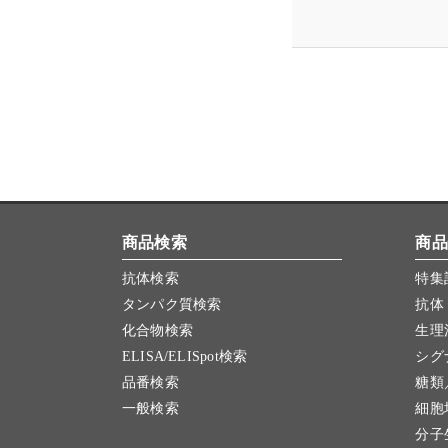
商品検索
商品
抗体検索
特集
タンパク質検索
抗体
化合物検索
生理
ELISA/ELISpot検索
シグ
品番検索
糖類
一般検索
細胞
分子