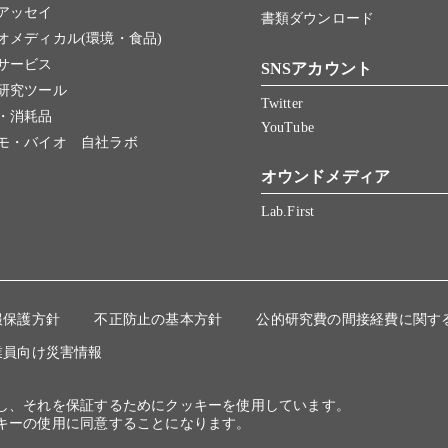
アッセイ
書類ダウンロード
オメディカル(環境・食品)
サービス
SNSアカウント
研究ツール
Twitter
・消耗品
YouTube
モ・バイオ 自社ラボ
オウンドメディア
Lab.First
報保護方針
不正防止の基本方針
公的研究費の間接経費に関す
業員向け災害情報
にし、それを保証するためにクッキーを使用しています。
キーの使用に同意することになります。