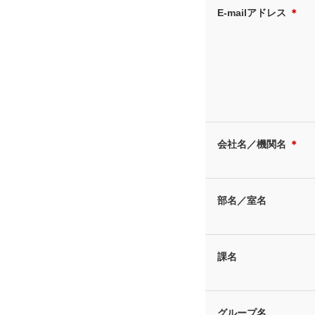
E-mailアドレス
＊
会社名／機関名
＊
部名／室名
課名
グループ名