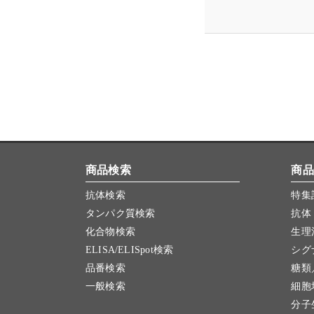
商品検索
商品
抗体検索
特集
タンパク質検索
抗体
化合物検索
生理
ELISA/ELISpot検索
シグ
品番検索
糖類
一般検索
細胞
分子