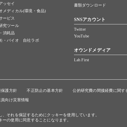
アッセイ
書類ダウンロード
オメディカル(環境・食品)
サービス
SNSアカウント
研究ツール
Twitter
・消耗品
YouTube
モ・バイオ 自社ラボ
オウンドメディア
Lab.First
報保護方針
不正防止の基本方針
公的研究費の間接経費に関す
業員向け災害情報
にし、それを保証するためにクッキーを使用しています。
キーの使用に同意することになります。