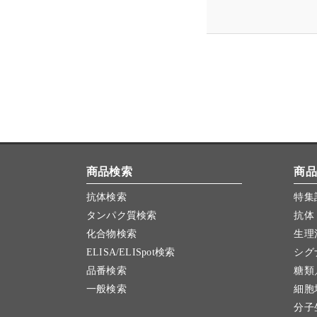
商品検索
商品
抗体検索
特集
タンパク質検索
抗体
化合物検索
生理
ELISA/ELISpot検索
シグ
品番検索
糖類
一般検索
細胞
分子