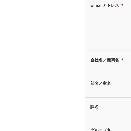
E-mailアドレス
＊
会社名／機関名
＊
部名／室名
課名
グループ名