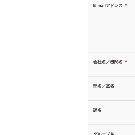
E-mailアドレス
＊
会社名／機関名
＊
部名／室名
課名
グループ名