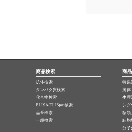
商品検索
商品
抗体検索
特集
タンパク質検索
抗体
化合物検索
生理
ELISA/ELISpot検索
シグ
品番検索
糖類
一般検索
細胞
分子