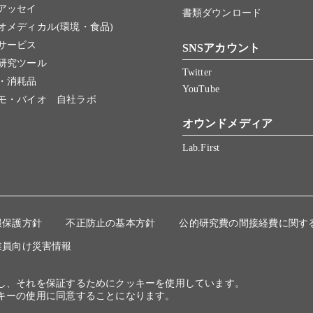
アッセイ
書類ダウンロード
オメディカル(環境・食品)
サービス
SNSアカウント
研究ツール
Twitter
・消耗品
YouTube
モ・バイオ 自社ラボ
オウンドメディア
Lab.First
報保護方針
不正防止の基本方針
公的研究費の間接経費に関す
業員向け災害情報
にし、それを保証するためにクッキーを使用しています。
キーの使用に同意することになります。