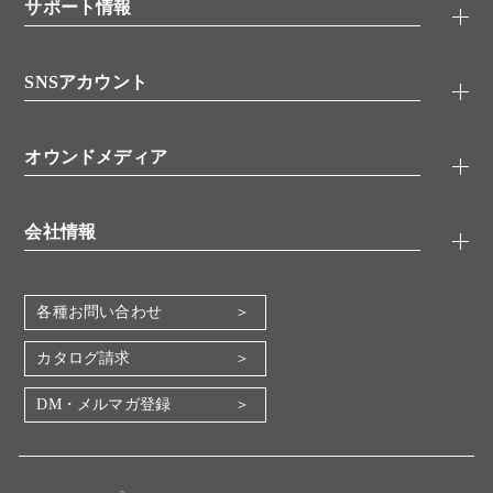
シグナル伝達
サポート情報
代理店
糖類／レクチン
技術情報
細胞培養／細胞工学
SNSアカウント
アプリケーションノート
分子生物
FAQ
抗体アッセイ
Twitter
書類ダウンロード
オウンドメディア
バイオメディカル(環境・食品)
YouTube
受託サービス
Lab.First
創薬研究ツール
会社情報
機器・消耗品
コスモ・バイオ 自社ラボ
企業情報
各種お問い合わせ
会社概要
地図・アクセス（本社）
カタログ請求
IR情報
DM・メルマガ登録
電子公告
関係会社
採用情報