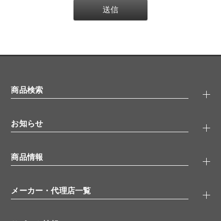
商品検索
抗体検索
お知らせ
タンパク質検索
化合物検索
キャンペーン
ELISA/ELISpot検索
商品情報
無料サンプル
品番検索
モニター募集
特集記事
一般検索
ウェビナー
（オンラインセミナー）
メーカー・代理店一覧
抗体
学会・展示スケジュール
生理活性物質
メーカー