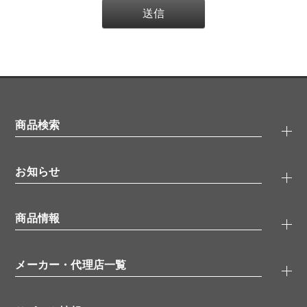
商品検索
抗体検索
お知らせ
タンパク質検索
化合物検索
キャンペーン
ELISA/ELISpot検索
商品情報
無料サンプル
品番検索
モニター募集
特集記事
一般検索
ウェビナー
（オンラインセミナー）
メーカー・代理店一覧
抗体
学会・展示スケジュール
生理活性物質
メーカー