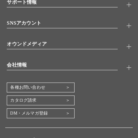
シグナル伝達
サポート情報
代理店
糖類／レクチン
技術情報
細胞培養／細胞工学
SNSアカウント
アプリケーションノート
分子生物
FAQ
抗体アッセイ
Twitter
書類ダウンロード
オウンドメディア
バイオメディカル(環境・食品)
YouTube
受託サービス
Lab.First
創薬研究ツール
会社情報
機器・消耗品
コスモ・バイオ 自社ラボ
企業情報
各種お問い合わせ
会社概要
地図・アクセス（本社）
カタログ請求
IR情報
DM・メルマガ登録
電子公告
関係会社
採用情報