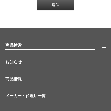
商品検索
抗体検索
お知らせ
タンパク質検索
化合物検索
キャンペーン
ELISA/ELISpot検索
商品情報
無料サンプル
品番検索
モニター募集
特集記事
一般検索
ウェビナー
（オンラインセミナー）
メーカー・代理店一覧
抗体
学会・展示スケジュール
生理活性物質
メーカー