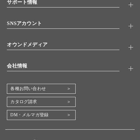
シグナル伝達
サポート情報
代理店
糖類／レクチン
技術情報
細胞培養／細胞工学
SNSアカウント
アプリケーションノート
分子生物
FAQ
抗体アッセイ
Twitter
書類ダウンロード
オウンドメディア
バイオメディカル(環境・食品)
YouTube
受託サービス
Lab.First
創薬研究ツール
会社情報
機器・消耗品
コスモ・バイオ 自社ラボ
企業情報
各種お問い合わせ
会社概要
地図・アクセス（本社）
カタログ請求
IR情報
DM・メルマガ登録
電子公告
関係会社
採用情報