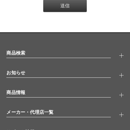
商品検索
抗体検索
お知らせ
タンパク質検索
化合物検索
キャンペーン
ELISA/ELISpot検索
商品情報
無料サンプル
品番検索
モニター募集
特集記事
一般検索
ウェビナー
（オンラインセミナー）
メーカー・代理店一覧
抗体
学会・展示スケジュール
生理活性物質
メーカー